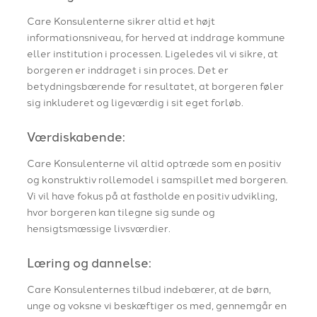
​Care Konsulenterne sikrer altid et højt
informationsniveau, for herved at inddrage kommune
eller institution i processen. Ligeledes vil vi sikre, at
borgeren er inddraget i sin proces. Det er
betydningsbærende for resultatet, at borgeren føler
sig inkluderet og ligeværdig i sit eget forløb.
Værdiskabende:​
Care Konsulenterne vil altid optræde som en positiv
og konstruktiv rollemodel i samspillet med borgeren.
Vi vil have fokus på at fastholde en positiv udvikling,
hvor borgeren kan tilegne sig sunde og
hensigtsmæssige livsværdier.​
Læring og dannelse:​
Care Konsulenternes tilbud indebærer, at de børn,
unge og voksne vi beskæftiger os med, gennemgår en