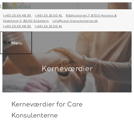
Hop til indhold
(+45) 25 69 48 39
(+45) 26 35 50 41
Rådhustorvet 7, 8700 Horsens &
Spættevej 2, 8600 Silkeborg
info@care-konsulenterne.dk
(+45) 25 69 48 39
(+45) 26 35 50 41
Menu
Kerneværdier
Kerneværdier for Care
Konsulenterne