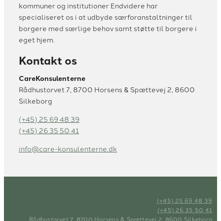
kommuner og institutioner Endvidere har
specialiseret os i at udbyde særforanstaltninger til
borgere med særlige behov samt støtte til borgere i
eget hjem.
Kontakt os
CareKonsulenterne
Rådhustorvet 7, 8700 Horsens & Spættevej 2, 8600
Silkeborg
(+45) 25 69 48 39
(+45) 26 35 50 41
info@care-konsulenterne.dk
(+45) 25 69 48 39
(+45) 26 35 50 41
Rådhustorvet 7, 8700 Horsens & Spættevej 2, 8600 Silkeborg